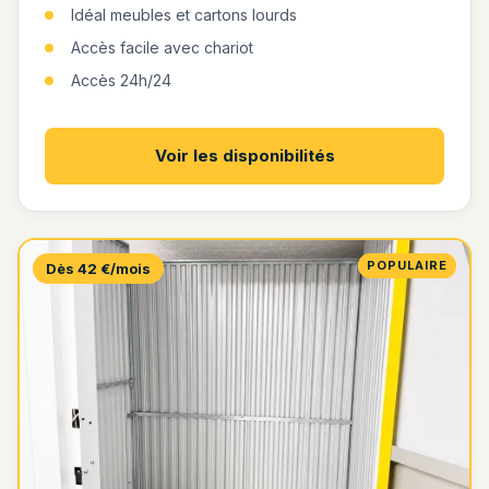
Idéal meubles et cartons lourds
Accès facile avec chariot
Accès 24h/24
Voir les disponibilités
POPULAIRE
Dès 42 €/mois