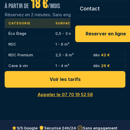
18 €
À partir de
/mois
Contact
Réservez en 2 minutes. Sans engagement.
CATÉGORIE
SURFACE
PRIX
Tarifs Urbabox par catégorie de box
Réserver en ligne
Éco Étage
0,5 - 3 m²
dès
18 €
RDC
1 - 6 m²
dès
28 €
RDC Premium
2,5 - 8 m²
dès
42 €
Cave à vin
1 - 4 m²
dès
29 €
Voir les tarifs
Appeler le 07 70 19 52 58
·
·
·
5/5 Google
Sécurisé 24h/24
Sans engagement